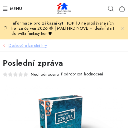
Přejít
Hleda
na
obsah
TOP 10 nejprodávanějších
KOMPLETNÍ NABÍDKA HER
her za červen 2026 🍓
|
MALÍ HRDINOVÉ – ideální start
do světa fantasy her 🛡️
PODLE VĚKU
Deskové a karetní hry
PODLE HERNÍ KATEGORIE
Poslední zpráva
BLOG
Podrobnosti hodnocení
Neohodnoceno
VYDAVATELSTVÍ DESKOVÝCH HER
OLOHRANÍ
B2B SEKCE