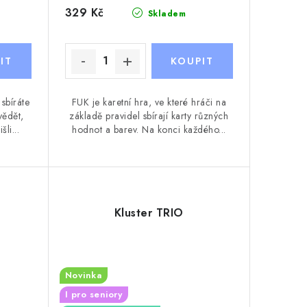
329 Kč
Skladem
 sbíráte
FUK je karetní hra, ve které hráči na
vědět,
základě pravidel sbírají karty různých
li...
hodnot a barev. Na konci každého...
Kluster TRIO
Novinka
I pro seniory