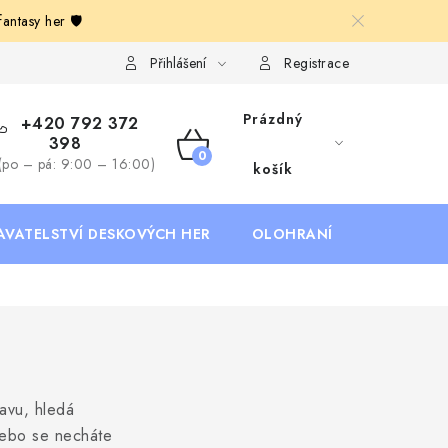
ntasy her 🛡️
Deskoherní kluby, DDM, knihovny a jiné zájmové organizace
B
Přihlášení
Registrace
Prázdný
+420 792 372
398
NÁKUPNÍ
(po – pá: 9:00 – 16:00)
košík
KOŠÍK
AVATELSTVÍ DESKOVÝCH HER
OLOHRANÍ
B2B SEKC
lavu, hledá
nebo se necháte