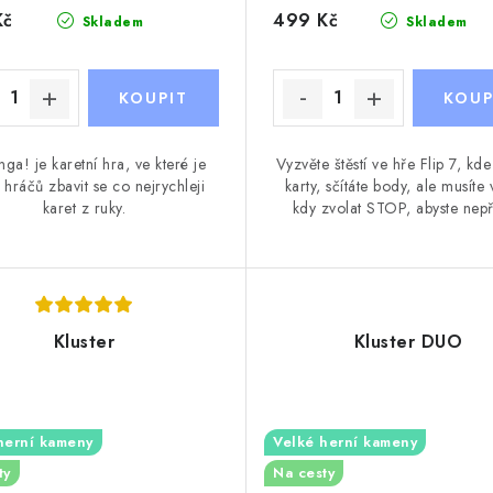
Kč
499 Kč
Skladem
Skladem
ga! je karetní hra, ve které je
Vyzvěte štěstí ve hře Flip 7, kde
 hráčů zbavit se co nejrychleji
karty, sčítáte body, ale musíte 
karet z ruky.
kdy zvolat STOP, abyste nepřiš
Kluster
Kluster DUO
herní kameny
Velké herní kameny
ty
Na cesty