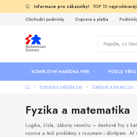
Přejít
TOP 10 nejprodávanějš
na
obsah
Obchodní podmínky
Doprava a platba
Podmínky
KOMPLETNÍ NABÍDKA HER
PODLE VĚKU
Domů
Kompletní nabídka her
Deskové a karetní hry
Fyzika a matematika
Logika, čísla, zákony vesmíru – deskové hry z kat
vzorce a řeší problémy s rozumem i důvtipem. Ať 