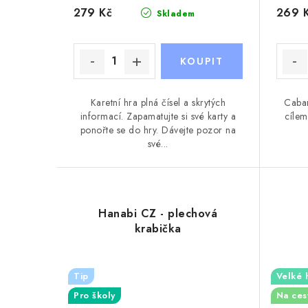
k
279 Kč
269 
Skladem
k
t
t
ů
ů
Karetní hra plná čísel a skrytých
Caban
informací. Zapamatujte si své karty a
cílem
ponořte se do hry. Dávejte pozor na
své...
Hanabi CZ - plechová
krabička
Tip
Velké 
Pro školy
Na ces