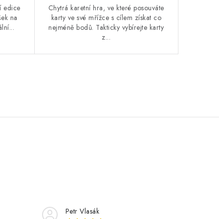
í edice
Chytrá karetní hra, ve které posouváte
šek na
karty ve své mřížce s cílem získat co
ní...
nejméně bodů. Takticky vybírejte karty
z...
Petr Vlasák