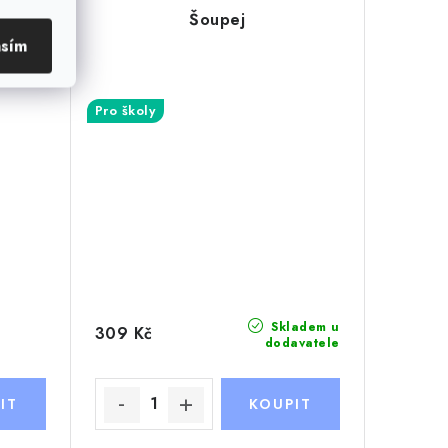
et
Šoupej
asím
Pro školy
Skladem u
309 Kč
dodavatele