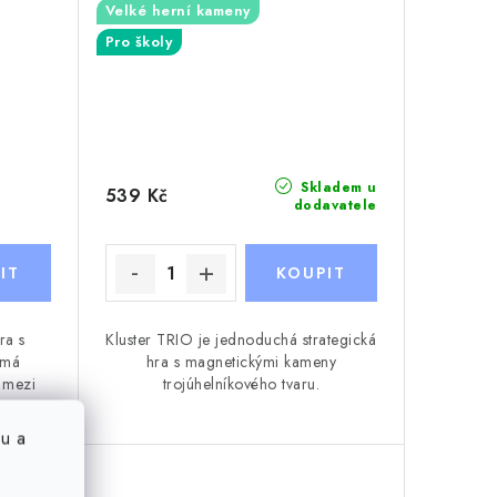
Velké herní kameny
Pro školy
Skladem u
539 Kč
dodavatele
ra s
Kluster TRIO je jednoduchá strategická
 má
hra s magnetickými kameny
i mezi
trojúhelníkového tvaru.
u a