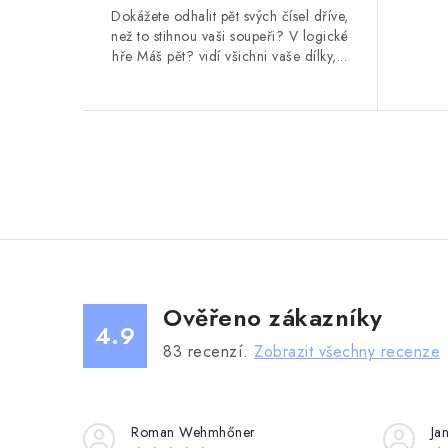
Dokážete odhalit pět svých čísel dříve,
než to stihnou vaši soupeři? V logické
hře Máš pět? vidí všichni vaše dílky,...
O
v
l
á
Ověřeno zákazníky
d
4.9
a
83
recenzí.
Zobrazit všechny recenze
c
í
Roman Wehmhőner
Ja