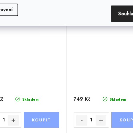
Prásk!
Rummikub výročí 75 l
tavení
Souhl
Kč
749 Kč
Skladem
Skladem