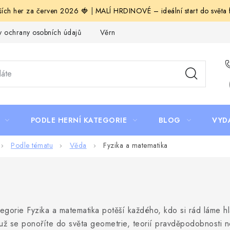
ích her za červen 2026 🍓
|
MALÍ HRDINOVÉ – ideální start do světa fa
 ochrany osobních údajů
Věrnostní program Staň se bohémem!
PODLE HERNÍ KATEGORIE
BLOG
VYD
Podle tématu
Věda
Fyzika a matematika
egorie Fyzika a matematika potěší každého, kdo si rád láme h
už se ponoříte do světa geometrie, teorií pravděpodobnosti 