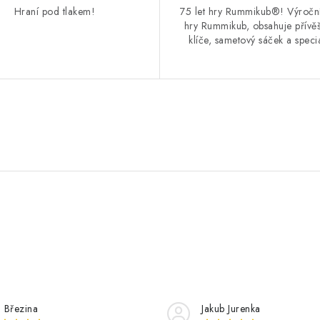
Hraní pod tlakem!
75 let hry Rummikub®! Výročn
hry Rummikub, obsahuje přívě
klíče, sametový sáček a speciál
n Březina
Jakub Jurenka