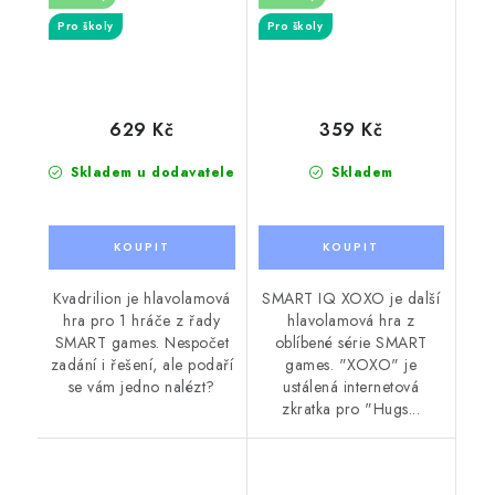
Pro školy
Pro školy
629 Kč
359 Kč
Skladem u dodavatele
Skladem
Kvadrilion je hlavolamová
SMART IQ XOXO je další
hra pro 1 hráče z řady
hlavolamová hra z
SMART games. Nespočet
oblíbené série SMART
zadání i řešení, ale podaří
games. "XOXO" je
se vám jedno nalézt?
ustálená internetová
zkratka pro "Hugs...