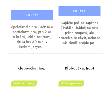
Najděte poklad kapitána
Společenská hra - dětská a
Žirafáka! Řádně naložte
postřehová hra, pro 2 až
prkna soupeřů, ale
6 hráčů, lehká obtížnost,
nenechte se chytit, nebo se
délka hry 30 min, v
váš sloník projde po...
českém jazyce,...
Kloboučku, hop!
Kloboučku, hop!
3D komponenty
3D komponenty