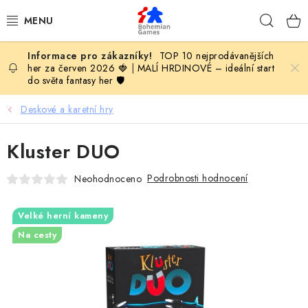
Přejít
Hleda
na
obsah
TOP 10 nejprodávanějších
KOMPLETNÍ NABÍDKA HER
her za červen 2026 🍓
|
MALÍ HRDINOVÉ – ideální start
do světa fantasy her 🛡️
PODLE VĚKU
Deskové a karetní hry
PODLE HERNÍ KATEGORIE
Kluster DUO
BLOG
Podrobnosti hodnocení
Neohodnoceno
VYDAVATELSTVÍ DESKOVÝCH HER
Velké herní kameny
Na cesty
OLOHRANÍ
B2B SEKCE