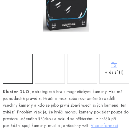
DESKOHERNÍ KLUBY, DDM, KNIHOVNY A JINÉ
ZÁJMOVÉ ORGANIZACE
ZÁKLADNÍ A MATEŘSKÉ ŠKOLY, STŘEDNÍ ŠKOLY A
JINÁ VZDĚLÁVACÍ ZAŘÍZENÍ
Obchodní podmínky
Doprava a platba
Podmínky ochrany osobních údajů
Věrnostní program Staň se bohémem!
Deskoherní kluby, DDM, knihovny a jiné zájmové organizace
+ další (1)
Bohemian Games ve světle reflektorů
Kalendář akcí Bohemian Games 🎉
Kluster DUO
je strategická hra s magnetickými kameny. Hra má
jednoduchá pravidla. Hráči si mezi sebe rovnoměrně rozdělí
Kde koupit hry Bohemian Games
Zákaznická podpora
všechny kameny a kdo se jako první zbaví všech svých kamenů, ten
Provizní systém
zvítězí. Problém však je, že hráči mohou kameny pokládat pouze do
prostoru určeného šňůrkou a pokud se některému z hráčů při
pokládání spojí kameny, musí si je všechny vzít.
Více informací