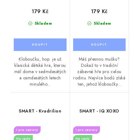
179 Kč
179 Kč
Skladem
Skladem
Kloboučku, hop je už
Máš přesnou mušku?
klasická dětská hra, kterou
Dokaž to v tradiční
měl doma v sedmdesátých
zábavné hře pro celou
a osmdesátých letech
rodinu. Nejvíce bodů získá
minulého...
ten, jehož kloboučky...
SMART - Kvadrilion
SMART - IQ XOXO
I pro seniory
I pro seniory
Na cesty
Na cesty