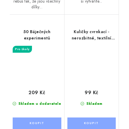
rébus tak, že jsou všechny
si vytváříte...
dílky...
50 Báječných
Kuličky cvrnkací -
experimentů
nerozbitné, textilní
sáček
Pro školy
209 Kč
99 Kč
Skladem u dodavatele
Skladem