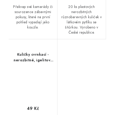
Překvap své kamarády či
20 ks plastových
sourozence zábavnými
nerozbitných
pokusy, které na první
různobarevných kuliček v
pohled vypadají jako
látkovém pytlíku se
kouzla.
šňůrkou. Vyrobeno v
České republice.
Kuličky cvrnkací -
nerozbitné, igelitový
sáček
49 Kč