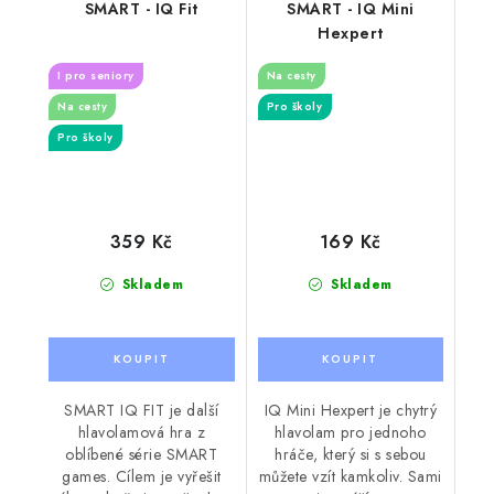
SMART - IQ Fit
SMART - IQ Mini
Hexpert
I pro seniory
Na cesty
Na cesty
Pro školy
Pro školy
359 Kč
169 Kč
Skladem
Skladem
SMART IQ FIT je další
IQ Mini Hexpert je chytrý
hlavolamová hra z
hlavolam pro jednoho
oblíbené série SMART
hráče, který si s sebou
games. Cílem je vyřešit
můžete vzít kamkoliv. Sami