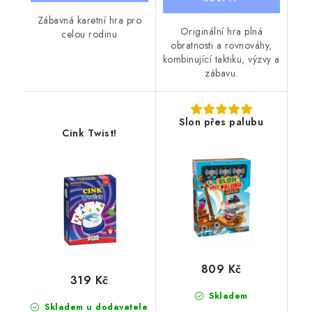
Zábavná karetní hra pro
Originální hra plná
celou rodinu
obratnosti a rovnováhy,
kombinující taktiku, výzvy a
zábavu.
Slon přes palubu
Cink Twist!
809 Kč
319 Kč
Skladem
Skladem u dodavatele