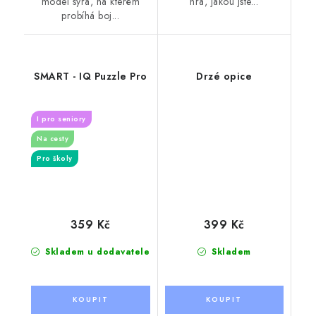
model sýra, na kterém
hra, jakou jste...
probíhá boj...
SMART - IQ Puzzle Pro
Drzé opice
I pro seniory
Na cesty
Pro školy
359 Kč
399 Kč
Skladem u dodavatele
Skladem