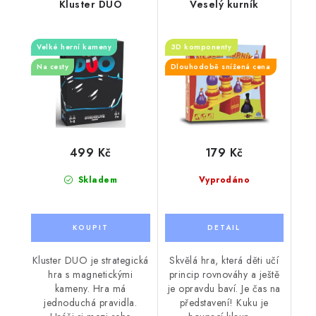
Kluster DUO
Veselý kurník
Velké herní kameny
3D komponenty
Na cesty
Dlouhodobě snížená cena
499 Kč
179 Kč
Skladem
Vyprodáno
Kluster DUO je strategická
Skvělá hra, která děti učí
hra s magnetickými
princip rovnováhy a ještě
kameny. Hra má
je opravdu baví. Je čas na
jednoduchá pravidla.
představení! Kuku je