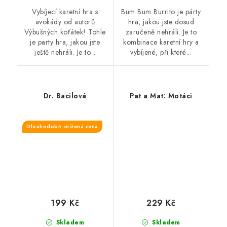
Vybíjecí karetní hra s
Bum Bum Burrito je párty
avokády od autorů
hra, jakou jste dosud
Výbušných koťátek! Tohle
zaručeně nehráli. Je to
je party hra, jakou jste
kombinace karetní hry a
ještě nehráli. Je to...
vybíjené, při které...
Dr. Bacilová
Pat a Mat: Motáci
Dlouhodobě snížená cena
199 Kč
229 Kč
Skladem
Skladem