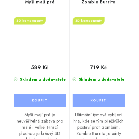
Myši mají pré
Zombie Burrito
3D komponenty
3D komponenty
589 Kč
719 Kč
Skladem u dodavatele
Skladem u dodavatele
Myši mají pré je
Ultimátní týmová vybíjecí
neuvěřitelná zábava pro
hra, kde se tým přeživších
malé i velké. Hrací
postaví proti zombiím.
plochou je krásný 3D
Zombie Burrito je párty