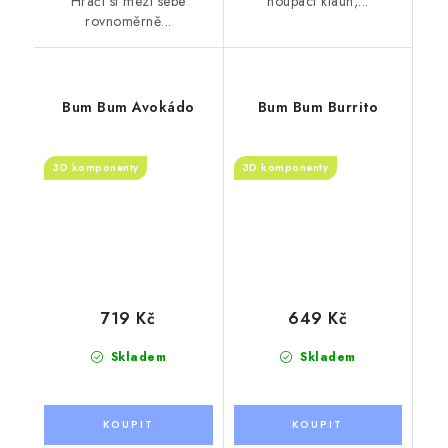
Hráči si mezi sebe
houpací klaun,...
rovnoměrně...
Bum Bum Avokádo
Bum Bum Burrito
3D komponenty
3D komponenty
719 Kč
649 Kč
Skladem
Skladem