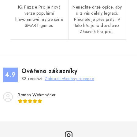
IQ Puzzle Pro je nová
Nenechte drzé opice, aby
verze populární
si z vás dělaly legraci.
hlavolamové hry ze série
Plácněte je přes prsty! V
SMART games.
této hře je to dovoleno.
Zábavná hra pro...
Ověřeno zákazníky
4.9
83
recenzí.
Zobrazit všechny recenze
Roman Wehmhőner