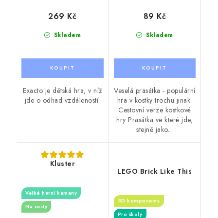
269 Kč
89 Kč
Skladem
Skladem
Exacto je dětská hra, v níž
Veselá prasátka - populární
jde o odhad vzdáleností.
hra v kostky trochu jinak.
Cestovní verze kostkové
hry Prasátka ve které jde,
stejně jako...
Kluster
LEGO Brick Like This
Velké herní kameny
3D komponenty
Na cesty
Pro školy