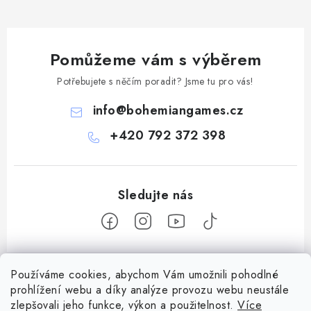
Pomůžeme vám s výběrem
Potřebujete s něčím poradit? Jsme tu pro vás!
info
@
bohemiangames.cz
+420 792 372 398
Z
Používáme cookies, abychom Vám umožnili pohodlné
á
prohlížení webu a díky analýze provozu webu neustále
Informace pro vás
p
zlepšovali jeho funkce, výkon a použitelnost.
Více