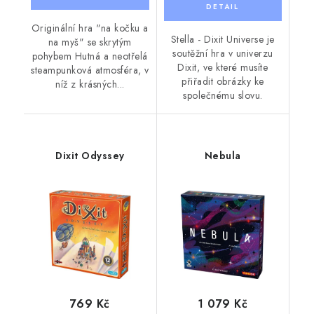
Originální hra "na kočku a
Stella - Dixit Universe je
na myš" se skrytým
soutěžní hra v univerzu
pohybem Hutná a neotřelá
Dixit, ve které musíte
steampunková atmosféra, v
přiřadit obrázky ke
níž z krásných...
společnému slovu.
Dixit Odyssey
Nebula
769 Kč
1 079 Kč