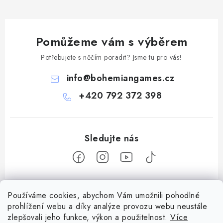
Pomůžeme vám s výběrem
Potřebujete s něčím poradit? Jsme tu pro vás!
info
@
bohemiangames.cz
+420 792 372 398
Z
Používáme cookies, abychom Vám umožnili pohodlné
á
prohlížení webu a díky analýze provozu webu neustále
Informace pro vás
p
zlepšovali jeho funkce, výkon a použitelnost.
Více