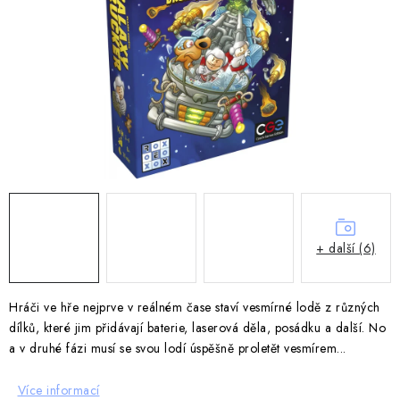
DESKOHERNÍ KLUBY, DDM, KNIHOVNY A JINÉ
ZÁJMOVÉ ORGANIZACE
ZÁKLADNÍ A MATEŘSKÉ ŠKOLY, STŘEDNÍ ŠKOLY A
JINÁ VZDĚLÁVACÍ ZAŘÍZENÍ
Obchodní podmínky
Doprava a platba
Podmínky ochrany osobních údajů
Věrnostní program Staň se bohémem!
Deskoherní kluby, DDM, knihovny a jiné zájmové organizace
Bohemian Games ve světle reflektorů
+ další (6)
Kalendář akcí Bohemian Games 🎉
Kde koupit hry Bohemian Games
Zákaznická podpora
Hráči ve hře nejprve v reálném čase staví vesmírné lodě z různých
Provizní systém
dílků, které jim přidávají baterie, laserová děla, posádku a další. No
a v druhé fázi musí se svou lodí úspěšně proletět vesmírem...
Více informací