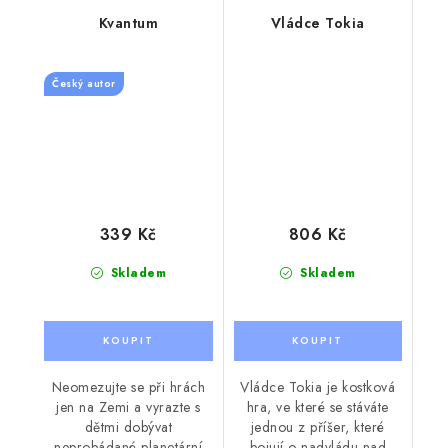
Kvantum
Vládce Tokia
Český autor
339 Kč
806 Kč
Skladem
Skladem
Neomezujte se při hrách
Vládce Tokia je kostková
jen na Zemi a vyrazte s
hra, ve které se stáváte
dětmi dobývat
jednou z příšer, které
neprobádané planetární
bojují o nadvládu nad