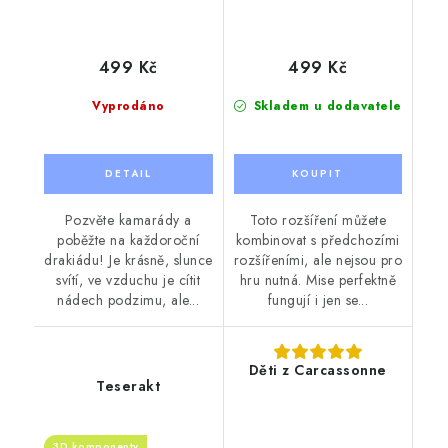
499 Kč
499 Kč
Vyprodáno
Skladem u dodavatele
Pozvěte kamarády a
Toto rozšíření můžete
poběžte na každoroční
kombinovat s předchozími
drakiádu! Je krásně, slunce
rozšířeními, ale nejsou pro
svítí, ve vzduchu je cítit
hru nutná. Mise perfektně
nádech podzimu, ale...
fungují i jen se...
Děti z Carcassonne
Teserakt
3D komponenty