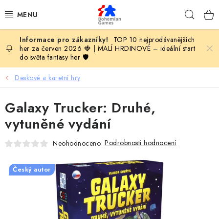
Přejít
Hleda
na
obsah
TOP 10 nejprodávanějších
KOMPLETNÍ NABÍDKA HER
her za červen 2026 🍓
|
MALÍ HRDINOVÉ – ideální start
do světa fantasy her 🛡️
PODLE VĚKU
Deskové a karetní hry
PODLE HERNÍ KATEGORIE
Galaxy Trucker: Druhé,
BLOG
vytuněné vydání
Podrobnosti hodnocení
Neohodnoceno
VYDAVATELSTVÍ DESKOVÝCH HER
OLOHRANÍ
Český autor
B2B SEKCE