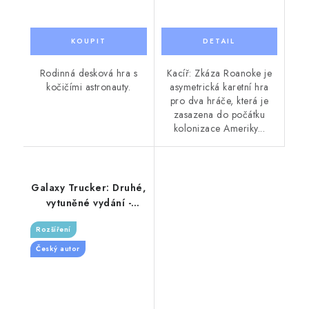
Rodinná desková hra s
Kacíř: Zkáza Roanoke je
kočičími astronauty.
asymetrická karetní hra
pro dva hráče, která je
zasazena do počátku
kolonizace Ameriky...
Galaxy Trucker: Druhé,
vytuněné vydání -
Jakože cože!?
Rozšíření
Český autor