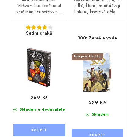
Vítězství lze dosáhnout
dílků, které jim přidávají
zničením soupeřových...
baterie, laserová děla,...
Sedm draků
300: Země a voda
Hra pro 2 hráče
259 Kč
539 Kč
Skladem u dodavatele
Skladem