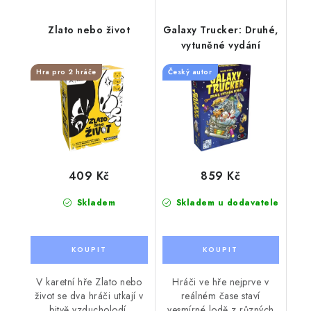
Zlato nebo život
Galaxy Trucker: Druhé,
vytuněné vydání
Hra pro 2 hráče
Český autor
409 Kč
859 Kč
Skladem
Skladem u dodavatele
V karetní hře Zlato nebo
Hráči ve hře nejprve v
život se dva hráči utkají v
reálném čase staví
bitvě vzducholodí.
vesmírné lodě z různých