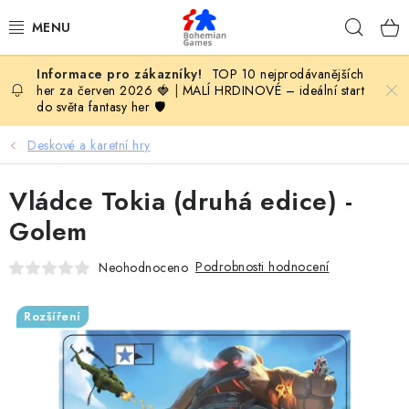
Přejít
Hleda
na
obsah
TOP 10 nejprodávanějších
KOMPLETNÍ NABÍDKA HER
her za červen 2026 🍓
|
MALÍ HRDINOVÉ – ideální start
do světa fantasy her 🛡️
PODLE VĚKU
Deskové a karetní hry
PODLE HERNÍ KATEGORIE
Vládce Tokia (druhá edice) -
BLOG
Golem
Podrobnosti hodnocení
Neohodnoceno
VYDAVATELSTVÍ DESKOVÝCH HER
OLOHRANÍ
Rozšíření
B2B SEKCE