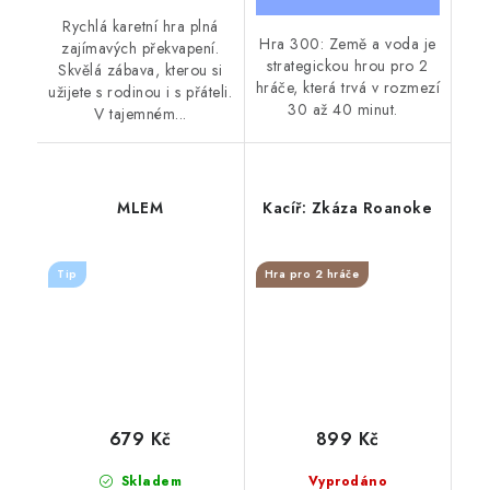
Rychlá karetní hra plná
Hra 300: Země a voda je
zajímavých překvapení.
strategickou hrou pro 2
Skvělá zábava, kterou si
hráče, která trvá v rozmezí
užijete s rodinou i s přáteli.
30 až 40 minut.
V tajemném...
MLEM
Kacíř: Zkáza Roanoke
Tip
Hra pro 2 hráče
679 Kč
899 Kč
Skladem
Vyprodáno