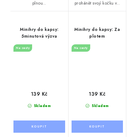
plnou...
prohánět svojí kočku v...
Minihry do kapsy:
Minihry do kapsy: Za
5minutová výzva
plotem
Na cesty
Na cesty
139 Kč
139 Kč
Skladem
Skladem