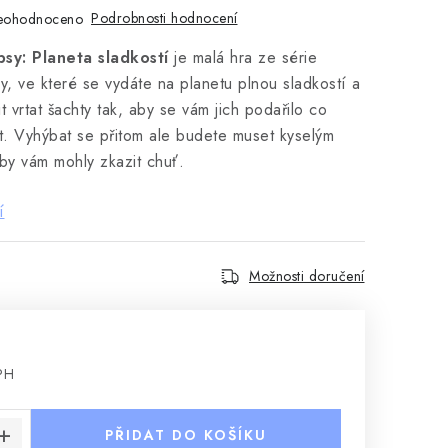
Podrobnosti hodnocení
eohodnoceno
sy: Planeta sladkostí
je malá hra ze série
y, ve které se vydáte na planetu plnou sladkostí a
t vrtat šachty tak, aby se vám jich podařilo co
t. Vyhýbat se přitom ale budete muset kyselým
 by vám mohly zkazit chuť.
í
Možnosti doručení
PH
:
PŘIDAT DO KOŠÍKU