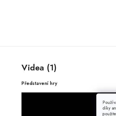
Videa (1)
Představení hry
Použív
díky a
použit