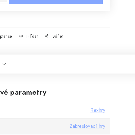
ptat se
Hlídat
Sdílet
vé parametry
Rexhry
Zakreslovací hry