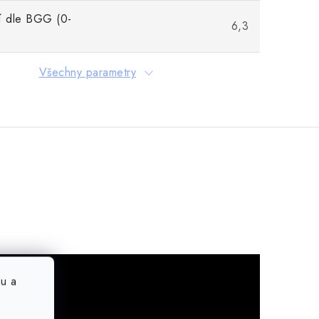
 dle BGG (0-
6,3
Všechny parametry
u a