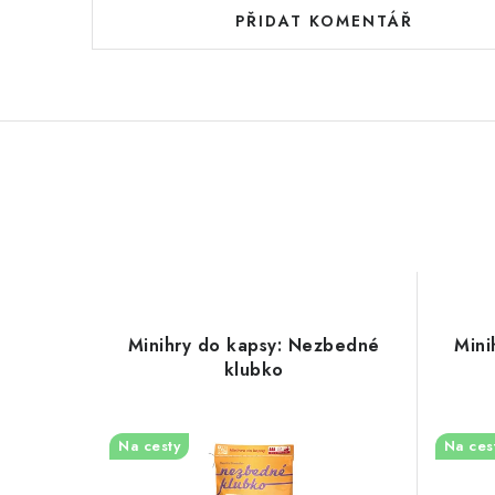
PŘIDAT KOMENTÁŘ
Minihry do kapsy: Nezbedné
Mini
klubko
Na cesty
Na ces