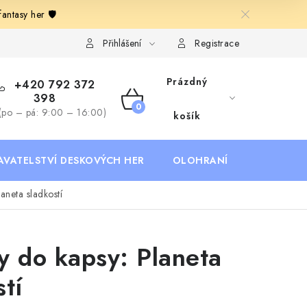
ntasy her 🛡️
Deskoherní kluby, DDM, knihovny a jiné zájmové organizace
B
Přihlášení
Registrace
Prázdný
+420 792 372
398
NÁKUPNÍ
(po – pá: 9:00 – 16:00)
košík
KOŠÍK
AVATELSTVÍ DESKOVÝCH HER
OLOHRANÍ
B2B SEKC
aneta sladkostí
y do kapsy: Planeta
stí