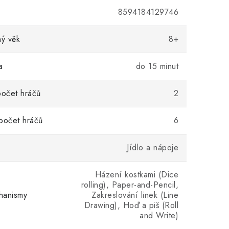
8594184129746
ý věk
8+
a
do 15 minut
počet hráčů
2
počet hráčů
6
Jídlo a nápoje
Házení kostkami (Dice
rolling), Paper-and-Pencil,
hanismy
Zakreslování linek (Line
Drawing), Hoď a piš (Roll
and Write)