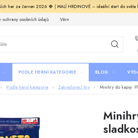
ích her za červen 2026 🍓
|
MALÍ HRDINOVÉ – ideální start do světa fa
 ochrany osobních údajů
Věrnostní program Staň se bohémem!
PODLE HERNÍ KATEGORIE
BLOG
VYD
Podle herní kategorie
Zakreslovací hry
Minihry do kapsy: Pl
Minihr
sladko