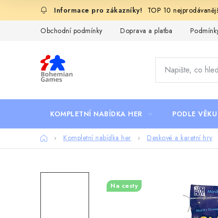
Přejít
TOP 10 nejprodávanějš
na
obsah
Obchodní podmínky
Doprava a platba
Podmínky
KOMPLETNÍ NABÍDKA HER
PODLE VĚKU
Domů
Kompletní nabídka her
Deskové a karetní hry
Na cesty