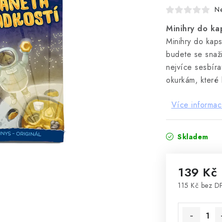
N
Minihry do kap
Minihry do kaps
budete se snaži
nejvíce sesbíra
okurkám, které
Více informac
Skladem
139 Kč
115 Kč bez D
Měrná cena