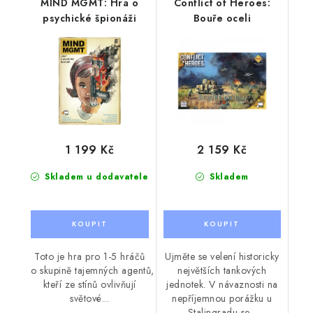
MIND MGMT: Hra o
Conflict of Heroes:
psychické špionáži
Bouře oceli
1 199 Kč
2 159 Kč
Skladem u dodavatele
Skladem
Toto je hra pro 1-5 hráčů
Ujměte se velení historicky
o skupině tajemných agentů,
největších tankových
kteří ze stínů ovlivňují
jednotek. V návaznosti na
světové...
nepříjemnou porážku u
Stalingradu se...