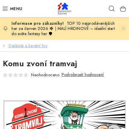
Přejít
Hleda
na
obsah
TOP 10 nejprodávanějších
KOMPLETNÍ NABÍDKA HER
her za červen 2026 🍓
|
MALÍ HRDINOVÉ – ideální start
do světa fantasy her 🛡️
PODLE VĚKU
Deskové a karetní hry
PODLE HERNÍ KATEGORIE
Komu zvoní tramvaj
BLOG
Podrobnosti hodnocení
Neohodnoceno
VYDAVATELSTVÍ DESKOVÝCH HER
OLOHRANÍ
B2B SEKCE