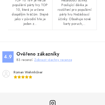
TOP 10 18+ je verze
Nežádoucí účinky:
populární párty hry TOP
Posilující dávka je
10, která je určena
rozšíření pro populární
dospělým hráčům. Stejně
párty hru Nežádoucí
jako v původní hře je
účinky. Obsahuje nové
jeden z...
karty poruch,...
Ověřeno zákazníky
4.9
83
recenzí.
Zobrazit všechny recenze
Roman Wehmhőner