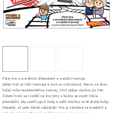
DESKOHERNÍ KLUBY, DDM, KNIHOVNY A JINÉ
ZÁJMOVÉ ORGANIZACE
ZÁKLADNÍ A MATEŘSKÉ ŠKOLY, STŘEDNÍ ŠKOLY A
JINÁ VZDĚLÁVACÍ ZAŘÍZENÍ
Obchodní podmínky
Doprava a platba
Podmínky ochrany osobních údajů
Věrnostní program Staň se bohémem!
Deskoherní kluby, DDM, knihovny a jiné zájmové organizace
Bohemian Games ve světle reflektorů
Kalendář akcí Bohemian Games 🎉
Párty hra o morálních dilematech a vraždící tramvaji
Jeden hráč je řidič tramvaje a musí se rozhodnout, kterou ze dvou
Kde koupit hry Bohemian Games
Zákaznická podpora
kolejí vyšle nezastavitelnou tramvaj, čímž zabije všechny po trati.
Provizní systém
Ostatní hráči se rozdělí na dva týmy a budou se snažit řidiče
přesvědčit, aby ušetřil jejich kolej a zabil všechny na té druhé koleji.
Nasedat, už jede vláček zabijáček! Hra je založena na kresbách a