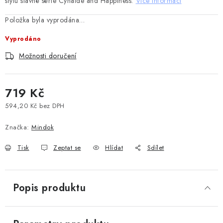
stylu slavné série Cynaide and Happiness.
Více informací
Položka byla vyprodána…
Vyprodáno
Možnosti doručení
719 Kč
594,20 Kč bez DPH
Měrná cena:
Značka:
Mindok
Tisk
Zeptat se
Hlídat
Sdílet
Popis produktu