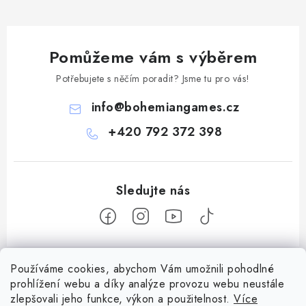
Pomůžeme vám s výběrem
Potřebujete s něčím poradit? Jsme tu pro vás!
info
@
bohemiangames.cz
+420 792 372 398
Z
Používáme cookies, abychom Vám umožnili pohodlné
á
prohlížení webu a díky analýze provozu webu neustále
Informace pro vás
p
zlepšovali jeho funkce, výkon a použitelnost.
Více