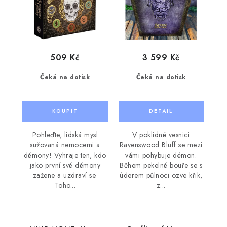
509 Kč
3 599 Kč
Čeká na dotisk
Čeká na dotisk
Pohleďte, lidská mysl
V poklidné vesnici
sužovaná nemocemi a
Ravenswood Bluff se mezi
démony! Vyhraje ten, kdo
vámi pohybuje démon.
jako první své démony
Během pekelné bouře se s
zažene a uzdraví se.
úderem půlnoci ozve křik,
Toho...
z...