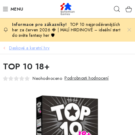
Přejít
Hleda
na
obsah
TOP 10 nejprodávanějších
KOMPLETNÍ NABÍDKA HER
her za červen 2026 🍓
|
MALÍ HRDINOVÉ – ideální start
do světa fantasy her 🛡️
PODLE VĚKU
Deskové a karetní hry
PODLE HERNÍ KATEGORIE
TOP 10 18+
BLOG
Podrobnosti hodnocení
Neohodnoceno
VYDAVATELSTVÍ DESKOVÝCH HER
OLOHRANÍ
B2B SEKCE