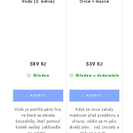
Vúdú (2. edice)
Ovce v masce
589 Kč
539 Kč
Skladem
Skladem u dodavatele
Vúdú je potrhlá párty hra,
Když se ovce začaly
ve které se stáváte
maskovat před predátory a
kouzelníky, kteří pomocí
ufouny, zdálo se to jako
kostek sesílají zaklínadla
skvělý plán… než zmizely a
na ostatní...
staly se z nich...