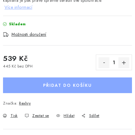
kapitána je pak právě správně seřadit své spoluhráče.
Více informací
Skladem
Možnosti doručení
539 Kč
445 Kč bez DPH
Měrná cena:
PŘIDAT DO KOŠÍKU
Značka:
Rexhry
Tisk
Zeptat se
Hlídat
Sdílet