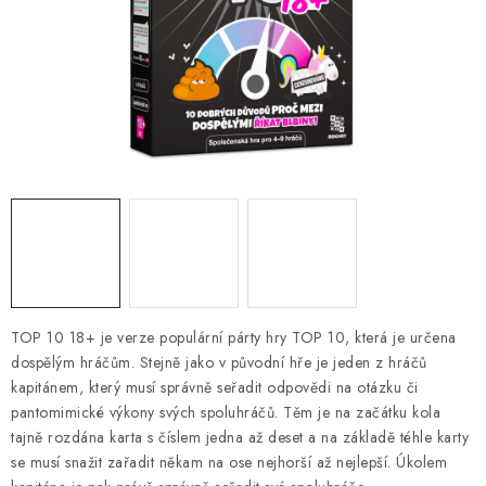
DESKOHERNÍ KLUBY, DDM, KNIHOVNY A JINÉ
ZÁJMOVÉ ORGANIZACE
ZÁKLADNÍ A MATEŘSKÉ ŠKOLY, STŘEDNÍ ŠKOLY A
JINÁ VZDĚLÁVACÍ ZAŘÍZENÍ
Obchodní podmínky
Doprava a platba
Podmínky ochrany osobních údajů
Věrnostní program Staň se bohémem!
Deskoherní kluby, DDM, knihovny a jiné zájmové organizace
Bohemian Games ve světle reflektorů
Kalendář akcí Bohemian Games 🎉
TOP 10 18+ je verze populární párty hry TOP 10, která je určena
dospělým hráčům. Stejně jako v původní hře je jeden z hráčů
Kde koupit hry Bohemian Games
Zákaznická podpora
kapitánem, který musí správně seřadit odpovědi na otázku či
Provizní systém
pantomimické výkony svých spoluhráčů. Těm je na začátku kola
tajně rozdána karta s číslem jedna až deset a na základě téhle karty
se musí snažit zařadit někam na ose nejhorší až nejlepší. Úkolem