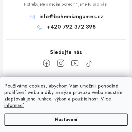
Potřebujete s něčím poradit? Jsme tu pro vás!
info
@
bohemiangames.cz
+420 792 372 398
Z
Používáme cookies, abychom Vám umožnili pohodlné
á
prohlížení webu a díky analýze provozu webu neustále
Informace pro vás
p
zlepšovali jeho funkce, výkon a použitelnost.
Více
a
informací
Obchodní podmínky
Facebook
t
Doprava a platba
Nastavení
í
Podmínky ochrany osobních údajů