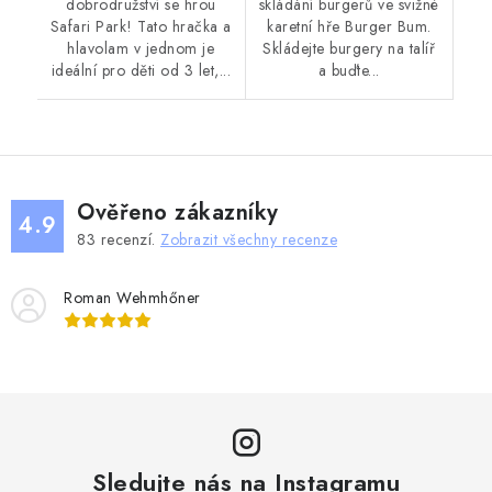
dobrodružství se hrou
skládání burgerů ve svižné
Safari Park! Tato hračka a
karetní hře Burger Bum.
hlavolam v jednom je
Skládejte burgery na talíř
ideální pro děti od 3 let,...
a buďte...
Ověřeno zákazníky
4.9
83
recenzí.
Zobrazit všechny recenze
Roman Wehmhőner
Sledujte nás na Instagramu