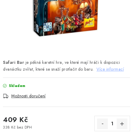
DESKOHERNÍ KLUBY, DDM, KNIHOVNY A JINÉ
ZÁJMOVÉ ORGANIZACE
ZÁKLADNÍ A MATEŘSKÉ ŠKOLY, STŘEDNÍ ŠKOLY A
JINÁ VZDĚLÁVACÍ ZAŘÍZENÍ
Obchodní podmínky
Doprava a platba
Podmínky ochrany osobních údajů
Safari Bar
Věrnostní program Staň se bohémem!
je pěkná karetní hra, ve které mají hráči k dispozici
dvanáctku zvířat, které se snaží protlačit do baru.
Více informací
Deskoherní kluby, DDM, knihovny a jiné zájmové organizace
Bohemian Games ve světle reflektorů
Skladem
Kalendář akcí Bohemian Games 🎉
Možnosti doručení
Kde koupit hry Bohemian Games
Zákaznická podpora
Provizní systém
409 Kč
338 Kč bez DPH
Měrná cena: