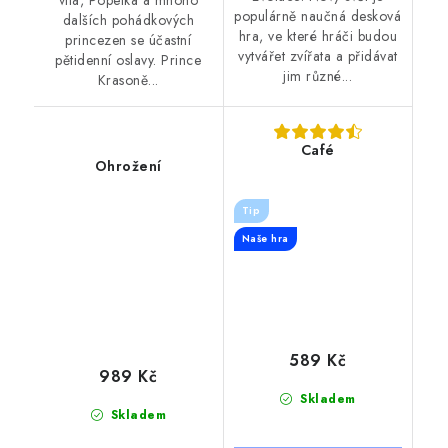
populárně naučná desková
dalších pohádkových
hra, ve které hráči budou
princezen se účastní
vytvářet zvířata a přidávat
pětidenní oslavy. Prince
jim různé...
Krasoně...
Café
Ohrožení
Tip
Naše hra
589 Kč
989 Kč
Skladem
Skladem