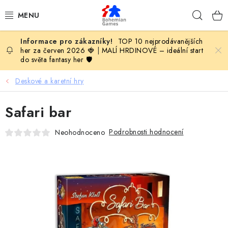
Přejít
Hleda
na
obsah
TOP 10 nejprodávanějších
KOMPLETNÍ NABÍDKA HER
her za červen 2026 🍓
|
MALÍ HRDINOVÉ – ideální start
do světa fantasy her 🛡️
PODLE VĚKU
Deskové a karetní hry
PODLE HERNÍ KATEGORIE
Safari bar
BLOG
Podrobnosti hodnocení
Neohodnoceno
VYDAVATELSTVÍ DESKOVÝCH HER
OLOHRANÍ
B2B SEKCE