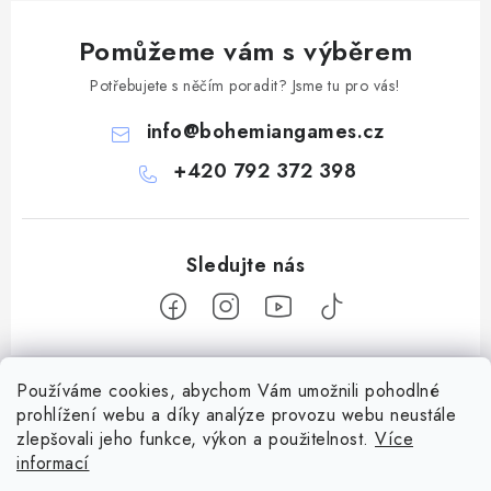
Pomůžeme vám s výběrem
Potřebujete s něčím poradit? Jsme tu pro vás!
info
@
bohemiangames.cz
+420 792 372 398
Z
Používáme cookies, abychom Vám umožnili pohodlné
á
prohlížení webu a díky analýze provozu webu neustále
Informace pro vás
p
zlepšovali jeho funkce, výkon a použitelnost.
Více
a
Obchodní podmínky
informací
Facebook