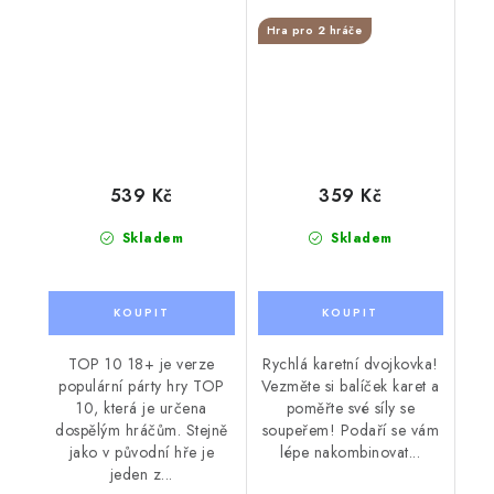
Hra pro 2 hráče
539 Kč
359 Kč
Skladem
Skladem
TOP 10 18+ je verze
Rychlá karetní dvojkovka!
populární párty hry TOP
Vezměte si balíček karet a
10, která je určena
poměřte své síly se
dospělým hráčům. Stejně
soupeřem! Podaří se vám
jako v původní hře je
lépe nakombinovat...
jeden z...