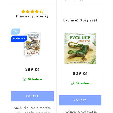
Princezny rebelky
Evoluce: Nový svět
Tip
Naše hra
389 Kč
809 Kč
Skladem
Skladem
Sněhurka, Malá mořská
Evoluce: Nový svět je
víla, Popelka a mnoho