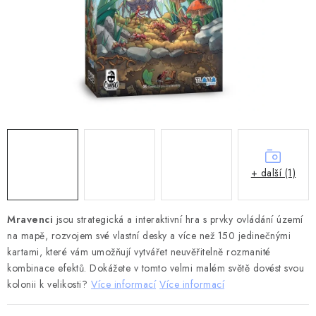
DESKOHERNÍ KLUBY, DDM, KNIHOVNY A JINÉ
ZÁJMOVÉ ORGANIZACE
ZÁKLADNÍ A MATEŘSKÉ ŠKOLY, STŘEDNÍ ŠKOLY A
JINÁ VZDĚLÁVACÍ ZAŘÍZENÍ
Obchodní podmínky
Doprava a platba
Podmínky ochrany osobních údajů
Věrnostní program Staň se bohémem!
Deskoherní kluby, DDM, knihovny a jiné zájmové organizace
+ další (1)
Bohemian Games ve světle reflektorů
Kalendář akcí Bohemian Games 🎉
Mravenci
jsou strategická a interaktivní hra s prvky ovládání území
na mapě, rozvojem své vlastní desky a více než 150 jedinečnými
Kde koupit hry Bohemian Games
Zákaznická podpora
kartami, které vám umožňují vytvářet neuvěřitelně rozmanité
Provizní systém
kombinace efektů. Dokážete v tomto velmi malém světě dovést svou
kolonii k velikosti?
Více informací
Více informací