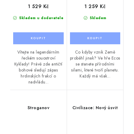
1 529 Kč
1 259 Kč
Skladem u dodavatele
Skladem
Vítejte na legendárním
Co kdyby vznik Země
řeckém souostroví
proběhl jinak? Ve hře Ecos
Kyklady! Právě zde antičtí
se stanete přírodními
bohové sledují zápas
silami, které tvoří planetu.
hrdinských frakcí o
Každý má však...
nadvládu...
Stroganov
Civilizace: Nový úsvit