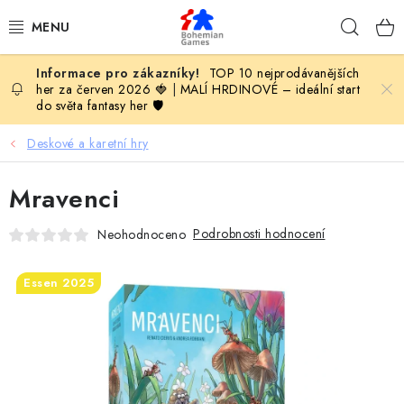
Přejít
Hleda
na
obsah
TOP 10 nejprodávanějších
KOMPLETNÍ NABÍDKA HER
her za červen 2026 🍓
|
MALÍ HRDINOVÉ – ideální start
do světa fantasy her 🛡️
PODLE VĚKU
Deskové a karetní hry
PODLE HERNÍ KATEGORIE
Mravenci
BLOG
Podrobnosti hodnocení
Neohodnoceno
VYDAVATELSTVÍ DESKOVÝCH HER
Essen 2025
OLOHRANÍ
B2B SEKCE