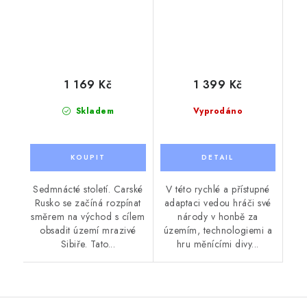
1 169 Kč
1 399 Kč
Skladem
Vyprodáno
Sedmnácté století. Carské
V této rychlé a přístupné
Rusko se začíná rozpínat
adaptaci vedou hráči své
směrem na východ s cílem
národy v honbě za
obsadit území mrazivé
územím, technologiemi a
Sibiře. Tato...
hru měnícími divy...