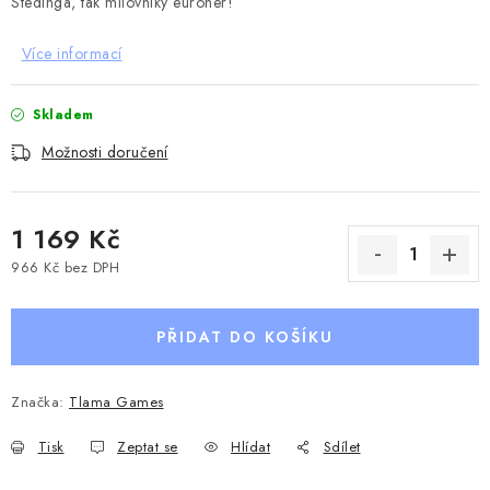
Stedinga, tak milovníky euroher!
Více informací
Skladem
Možnosti doručení
1 169 Kč
966 Kč bez DPH
Měrná cena:
PŘIDAT DO KOŠÍKU
Značka:
Tlama Games
Tisk
Zeptat se
Hlídat
Sdílet