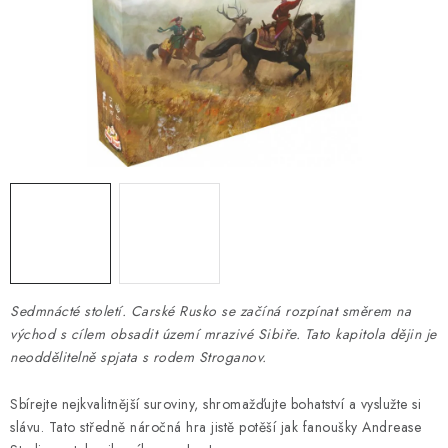
DESKOHERNÍ KLUBY, DDM, KNIHOVNY A JINÉ
ZÁJMOVÉ ORGANIZACE
ZÁKLADNÍ A MATEŘSKÉ ŠKOLY, STŘEDNÍ ŠKOLY A
JINÁ VZDĚLÁVACÍ ZAŘÍZENÍ
Obchodní podmínky
Doprava a platba
Podmínky ochrany osobních údajů
Věrnostní program Staň se bohémem!
Deskoherní kluby, DDM, knihovny a jiné zájmové organizace
Bohemian Games ve světle reflektorů
Kalendář akcí Bohemian Games 🎉
Sedmnácté století. Carské Rusko se začíná rozpínat směrem na
východ s cílem obsadit území mrazivé Sibiře. Tato kapitola dějin je
Kde koupit hry Bohemian Games
Zákaznická podpora
neoddělitelně spjata s rodem Stroganov.
Provizní systém
Sbírejte nejkvalitnější suroviny, shromažďujte bohatství a vyslužte si
slávu. Tato středně náročná hra jistě potěší jak fanoušky Andrease