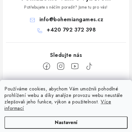
Potřebujete s něčím poradit? Jsme tu pro vás!
info
@
bohemiangames.cz
+420 792 372 398
Z
Používáme cookies, abychom Vám umožnili pohodlné
á
prohlížení webu a díky analýze provozu webu neustále
Informace pro vás
p
zlepšovali jeho funkce, výkon a použitelnost.
Více
a
informací
Obchodní podmínky
Facebook
t
Doprava a platba
Nastavení
í
Podmínky ochrany osobních údajů