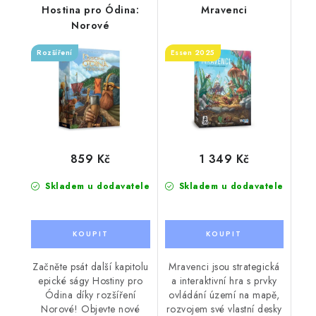
Hostina pro Ódina:
Mravenci
Norové
Rozšíření
Essen 2025
859 Kč
1 349 Kč
Skladem u dodavatele
Skladem u dodavatele
Začněte psát další kapitolu
Mravenci jsou strategická
epické ságy Hostiny pro
a interaktivní hra s prvky
Ódina díky rozšíření
ovládání území na mapě,
Norové! Objevte nové
rozvojem své vlastní desky