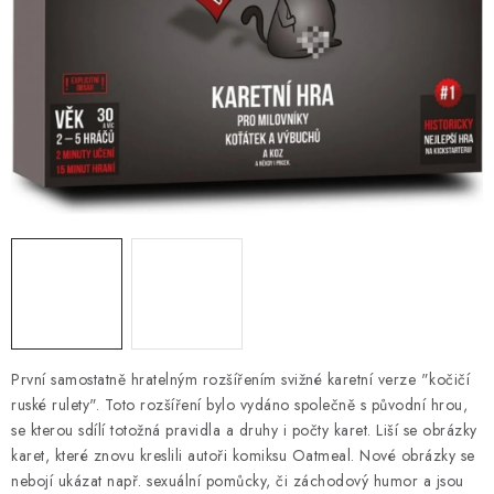
DESKOHERNÍ KLUBY, DDM, KNIHOVNY A JINÉ
ZÁJMOVÉ ORGANIZACE
ZÁKLADNÍ A MATEŘSKÉ ŠKOLY, STŘEDNÍ ŠKOLY A
JINÁ VZDĚLÁVACÍ ZAŘÍZENÍ
Obchodní podmínky
Doprava a platba
Podmínky ochrany osobních údajů
Věrnostní program Staň se bohémem!
Deskoherní kluby, DDM, knihovny a jiné zájmové organizace
Bohemian Games ve světle reflektorů
Kalendář akcí Bohemian Games 🎉
Kde koupit hry Bohemian Games
Zákaznická podpora
První samostatně hratelným rozšířením svižné karetní verze "kočičí
Provizní systém
ruské rulety". Toto rozšíření bylo vydáno společně s původní hrou,
se kterou sdílí totožná pravidla a druhy i počty karet. Liší se obrázky
karet, které znovu kreslili autoři komiksu Oatmeal. Nové obrázky se
nebojí ukázat např. sexuální pomůcky, či záchodový humor a jsou