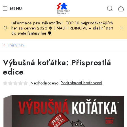
Přejít
Hleda
na
obsah
TOP 10 nejprodávanějších
KOMPLETNÍ NABÍDKA HER
her za červen 2026 🍓
|
MALÍ HRDINOVÉ – ideální start
do světa fantasy her 🛡️
PODLE VĚKU
Párty hry
PODLE HERNÍ KATEGORIE
Výbušná koťátka: Přisprostlá
BLOG
edice
Podrobnosti hodnocení
Neohodnoceno
VYDAVATELSTVÍ DESKOVÝCH HER
OLOHRANÍ
B2B SEKCE