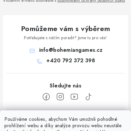
Vložením e-mailu souhlasíte s
podmínkami ochrany osobních údajů
Pomůžeme vám s výběrem
Potřebujete s něčím poradit? Jsme tu pro vás!
info
@
bohemiangames.cz
+420 792 372 398
Z
Používáme cookies, abychom Vám umožnili pohodlné
á
prohlížení webu a díky analýze provozu webu neustále
Informace pro vás
p