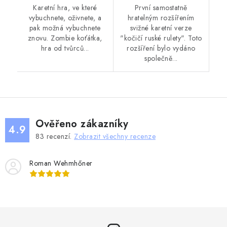
Karetní hra, ve které
První samostatně
vybuchnete, oživnete, a
hratelným rozšířením
pak možná vybuchnete
svižné karetní verze
znovu. Zombie koťátka,
"kočičí ruské rulety". Toto
hra od tvůrců...
rozšíření bylo vydáno
společně...
Ověřeno zákazníky
4.9
83
recenzí.
Zobrazit všechny recenze
Roman Wehmhőner