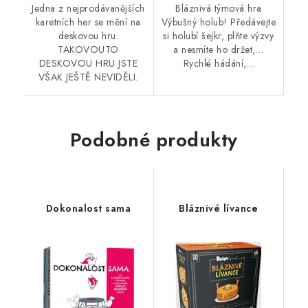
Jedna z nejprodávanějších
Bláznivá týmová hra
karetních her se mění na
Výbušný holub! Předávejte
deskovou hru.
si holubí šejkr, plňte výzvy
TAKOVOUTO
a nesmíte ho držet,…
DESKOVOU HRU JSTE
Rychlé hádání,...
VŠAK JEŠTĚ NEVIDĚLI.
Podobné produkty
Dokonalost sama
Bláznivé lívance