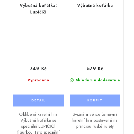
Výbušná koťátka:
Výbušná koťátka
Lupičiči
749 Kč
579 Kč
Vyprodáno
Skladem u dodavatele
Oblíbená karetní hra
Svižná a velice úsměvná
Výbušná koťátka se
karetní hra postavená na
speciální LUPIČIČÍ
principu ruské rulety
figurkou Tato speciální