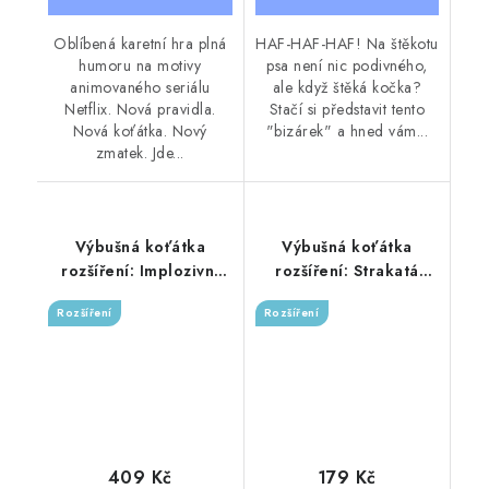
Oblíbená karetní hra plná
HAF-HAF-HAF! Na štěkotu
humoru na motivy
psa není nic podivného,
animovaného seriálu
ale když štěká kočka?
Netflix. Nová pravidla.
Stačí si představit tento
Nová koťátka. Nový
"bizárek" a hned vám...
zmatek. Jde...
Výbušná koťátka
Výbušná koťátka
rozšíření: Implozivní
rozšíření: Strakatá
koťátka
koťátka
Rozšíření
Rozšíření
409 Kč
179 Kč