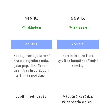
449 Kč
669 Kč
Skladem
Skladem
Zboduj město je karetní
Karetní hra, ve které
hra od stejného studia,
vytváříte hodně nepřístojné
jako populární Zbodni
komiksy.
salát. A se hrou Zbodni
salát má i podobné...
Labilní jednorožci
Výbušná koťátka:
Přisprostlá edice -
nová edice