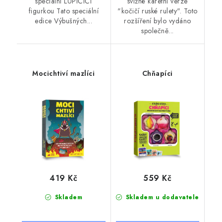
speciální LUPIČIČÍ
svižné karetní verze
figurkou Tato speciální
"kočičí ruské rulety". Toto
edice Výbušných...
rozšíření bylo vydáno
společně...
Mocichtiví mazlíci
Chňapíci
419 Kč
559 Kč
Skladem
Skladem u dodavatele