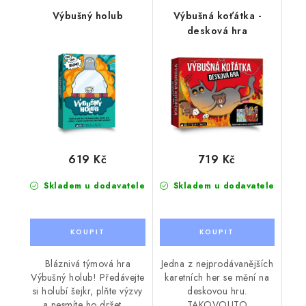
Výbušný holub
Výbušná koťátka -
desková hra
619 Kč
719 Kč
Skladem u dodavatele
Skladem u dodavatele
Bláznivá týmová hra
Jedna z nejprodávanějších
Výbušný holub! Předávejte
karetních her se mění na
si holubí šejkr, plňte výzvy
deskovou hru.
a nesmíte ho držet,…
TAKOVOUTO