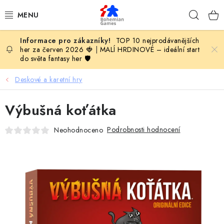
Přejít
Hleda
na
obsah
TOP 10 nejprodávanějších
KOMPLETNÍ NABÍDKA HER
her za červen 2026 🍓
|
MALÍ HRDINOVÉ – ideální start
do světa fantasy her 🛡️
PODLE VĚKU
Deskové a karetní hry
PODLE HERNÍ KATEGORIE
Výbušná koťátka
BLOG
Podrobnosti hodnocení
Neohodnoceno
VYDAVATELSTVÍ DESKOVÝCH HER
OLOHRANÍ
B2B SEKCE