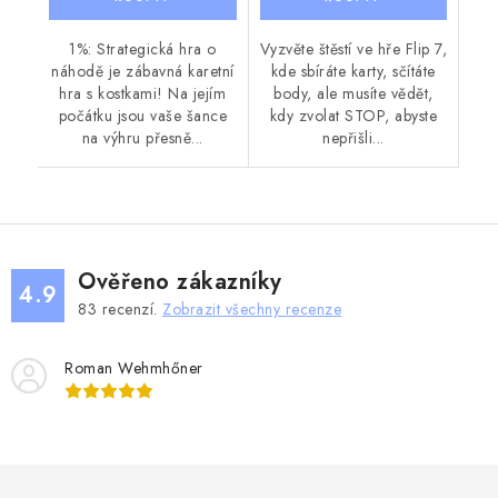
1%: Strategická hra o
Vyzvěte štěstí ve hře Flip 7,
náhodě je zábavná karetní
kde sbíráte karty, sčítáte
hra s kostkami! Na jejím
body, ale musíte vědět,
počátku jsou vaše šance
kdy zvolat STOP, abyste
na výhru přesně...
nepřišli...
Ověřeno zákazníky
4.9
83
recenzí.
Zobrazit všechny recenze
Roman Wehmhőner