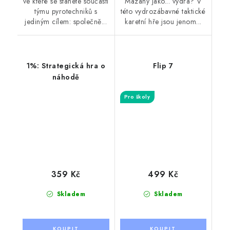
ve které se stanete součástí
Mazaný jako... vydra? V
týmu pyrotechniků s
této vydrozábavné taktické
jediným cílem: společně...
karetní hře jsou jenom...
1%: Strategická hra o
Flip 7
náhodě
Pro školy
359 Kč
499 Kč
Skladem
Skladem