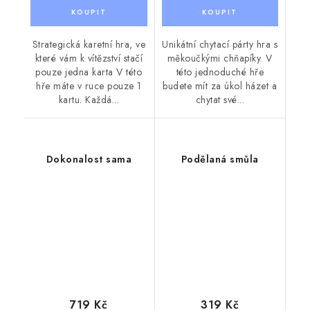
Strategická karetní hra, ve
Unikátní chytací párty hra s
které vám k vítězství stačí
měkoučkými chňapíky. V
pouze jedna karta V této
této jednoduché hře
hře máte v ruce pouze 1
budete mít za úkol házet a
kartu. Každá...
chytat své...
Dokonalost sama
Podělaná smůla
719 Kč
319 Kč