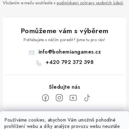
Vložením e-mailu souhlasíte s
podmínkami ochrany osobních údajů
Pomůžeme vám s výběrem
Potřebujete s něčím poradit? Jsme tu pro vás!
info
@
bohemiangames.cz
+420 792 372 398
Z
Používáme cookies, abychom Vám umožnili pohodlné
á
prohlížení webu a díky analýze provozu webu neustále
Informace pro vás